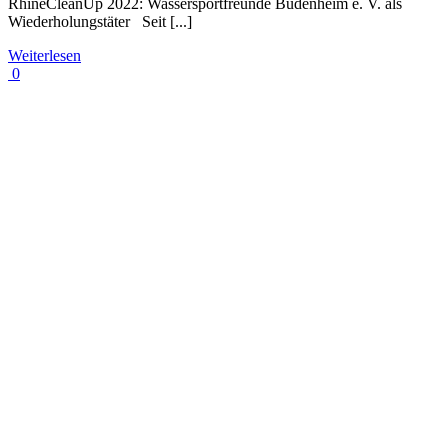
RhineCleanUp 2022: Wassersportfreunde Budenheim e. V. als
Wiederholungstäter Seit [...]
Weiterlesen
0