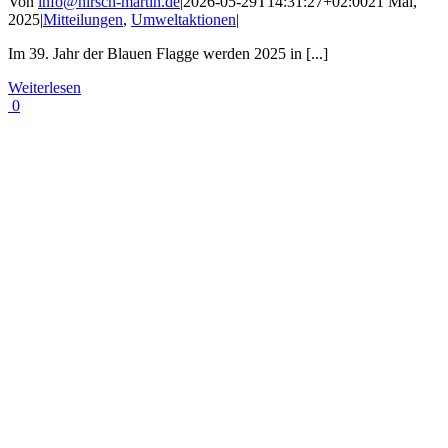
Von
info@hirsch-martin.de
|
2026-05-29T14:31:27+02:00
21 Mai,
2025
|
Mitteilungen
,
Umweltaktionen
|
Im 39. Jahr der Blauen Flagge werden 2025 in [...]
Weiterlesen
0