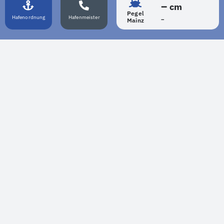
–
cm
Pegel
Hafenordnung
Hafenmeister
–
Mainz
LIVECAM