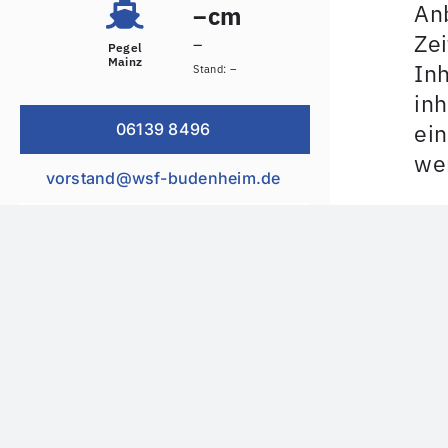
Anb
cm
–
Zei
–
Pegel
Mainz
Inh
Stand:
–
inh
ein
06139 8496
wer
vorstand@wsf-budenheim.de
Ur
Wir
ers
Die
deu
Ver
des
bzw