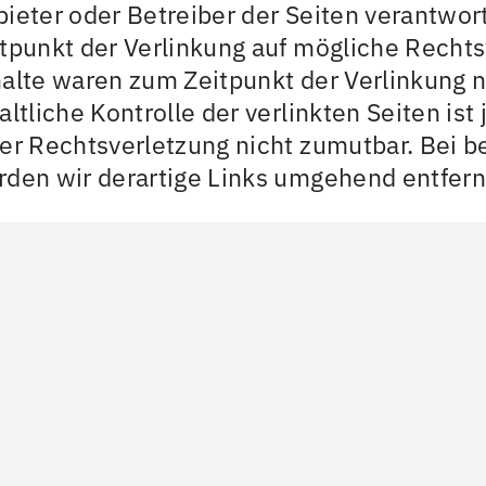
ieter oder Betreiber der Seiten verantwor
tpunkt der Verlinkung auf mögliche Recht
alte waren zum Zeitpunkt der Verlinkung 
altliche Kontrolle der verlinkten Seiten i
er Rechtsverletzung nicht zumutbar. Bei 
den wir derartige Links umgehend entfern
heberrecht
 sind bemüht, stets die Urheberrechte and
tellte sowie lizenzfreie Werke zurückzugre
 durch uns erstellten Inhalte und Werke a
tschen Urheberrecht. Beiträge Dritter sin
vielfältigung, Bearbeitung und jede Art d
 Urheberrechtes bedürfen der schriftlich
. Erstellers. Downloads und Kopien dieser 