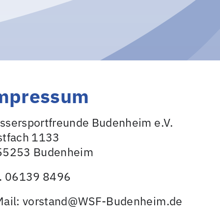
mpressum
ssersportfreunde Budenheim e.V.
stfach 1133
55253 Budenheim
l. 06139 8496
Mail: vorstand@WSF-Budenheim.de