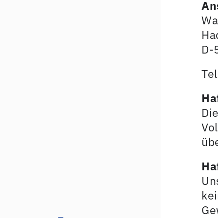
An
Wa
Ha
D-
Te
Ha
Die
Vol
üb
Ha
Uns
kei
Gew