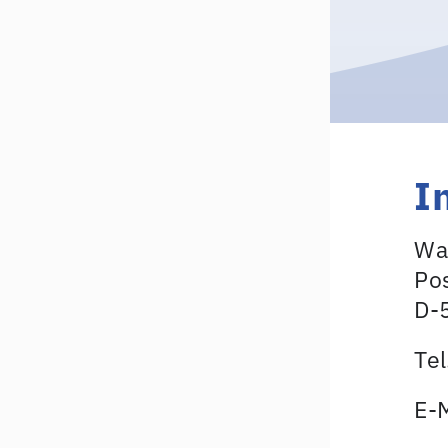
I
Wa
Po
D-
Te
E-