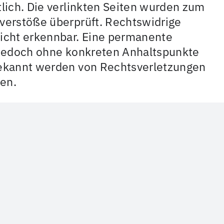
tlich. Die verlinkten Seiten wurden zum
sverstöße überprüft. Rechtswidrige
nicht erkennbar. Eine permanente
st jedoch ohne konkreten Anhaltspunkte
bekannt werden von Rechtsverletzungen
en.
erer zu beachten bzw. auf selbst
ifen.
uf diesen Seiten unterliegen dem
d als solche gekennzeichnet. Die
er Verwertung außerhalb der Grenzen
en Zustimmung des jeweiligen Autors
Seiten sind nur für den privaten, nicht