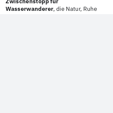
Zwischenstopp für
Wasserwanderer
, die Natur, Ruhe
und Gastfreundschaft am Rhein
schätzen.
Wassersportfreunde Budenheim e.V.
Postfach 1133
D-55253 Budenheim
vorstand@wsf-budenheim.de