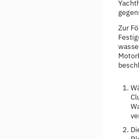
Yachth
gegens
Zur Fö
Festi
wasse
Motorb
besch
Wä
Cl
Wa
ve
Di
Bl