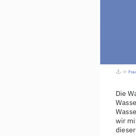
Fre
Die W
Wasse
Wasse
wir m
diese