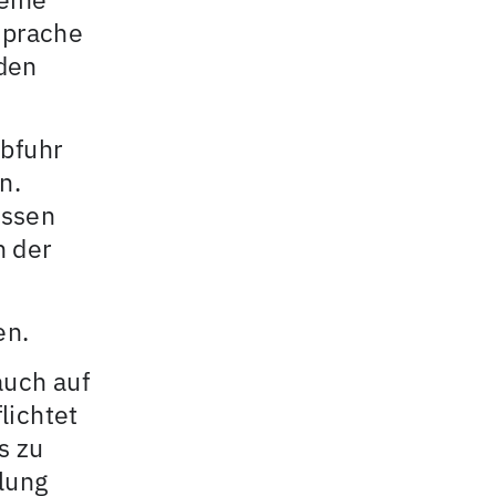
sprache
den
abfuhr
n.
essen
n der
en.
auch auf
lichtet
s zu
elung