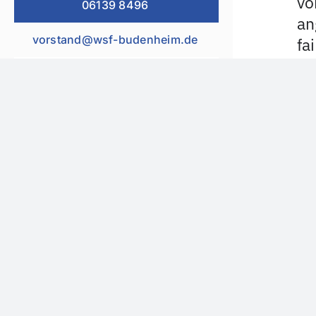
vo
06139 8496
an
vorstand@wsf-budenheim.de
fa
Es
Ga
wi
ge