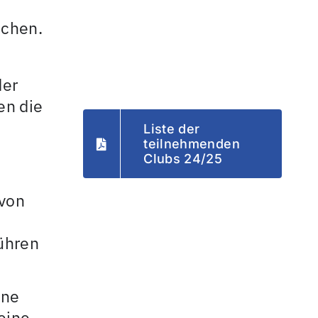
uchen.
der
en die
Liste der
teilnehmenden
Clubs 24/25
 von
ühren
ine
eine