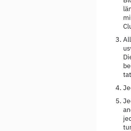
lä
mi
Cl
Al
us
Di
be
ta
Je
Je
an
je
tu