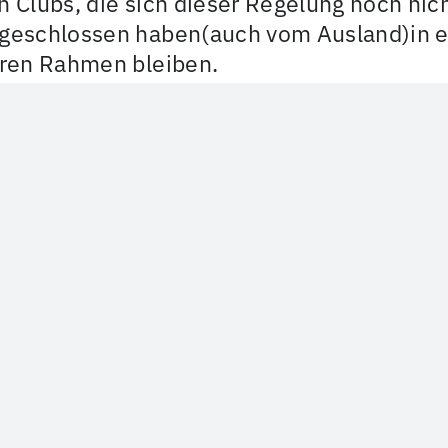
n Clubs, die sich dieser Regelung noch nic
geschlossen haben(auch vom Ausland)in 
iren Rahmen bleiben.
 soll aber nicht sein, dass man nach 3 Tage
stfreundschaft morgens ablegt und abend
eder kommt um wiederum 3 Tage Liegefrei
nießen.