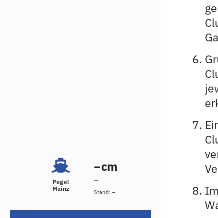
ge
Cl
Ga
Gr
Cl
je
er
Ei
Cl
ve
cm
–
Ve
–
Pegel
Im
Mainz
Stand:
–
Wa