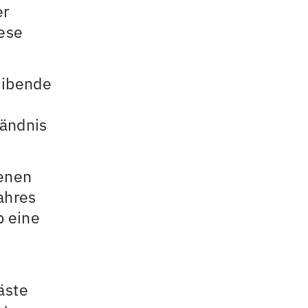
er
iese
eibende
tändnis
senen
ahres
b eine
äste