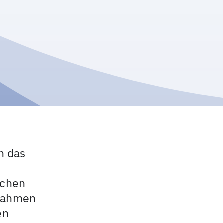
n das
achen
 Rahmen
en