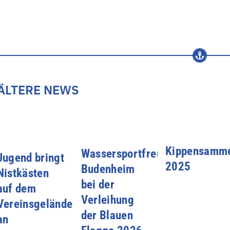
ÄLTERE NEWS
Kippensamme
Wassersportfreunde
Jugend bringt
2025
Budenheim
Nistkästen
bei der
auf dem
Verleihung
Vereinsgelände
der Blauen
an