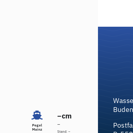
Wasse
Buden
cm
–
Postf
–
Pegel
Mainz
Stand:
–