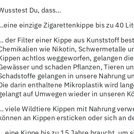
Wusstest Du, dass…
…eine einzige Zigarettenkippe bis zu 40 Li
… der Filter einer Kippe aus Kunststoff be
Chemikalien wie Nikotin, Schwermetalle u
Kippen achtlos weggeworfen, gelangen dies
Gewässer und schaden Pflanzen, Tieren und
Schadstoffe gelangen in unsere Nahrung un
Die darin enthaltene Mikroplastik wird lang
gelangt auf Umwegen wieder in unseren Kö
… viele Wildtiere Kippen mit Nahrung verw
können an Kippen ersticken oder sich an de
… eine Kippe bis zu 15 Jahre braucht, um s