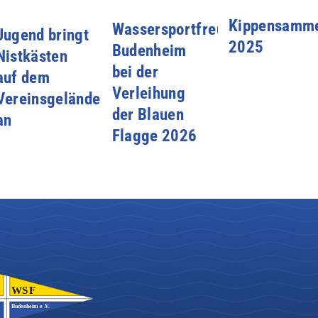
Kippensamme
Wassersportfreunde
Jugend bringt
2025
Budenheim
Nistkästen
bei der
auf dem
Verleihung
Vereinsgelände
der Blauen
an
Flagge 2026