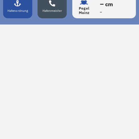
–
cm
Pegel
Hafenordnung
Hafenmeister
–
Mainz
LIVECAM