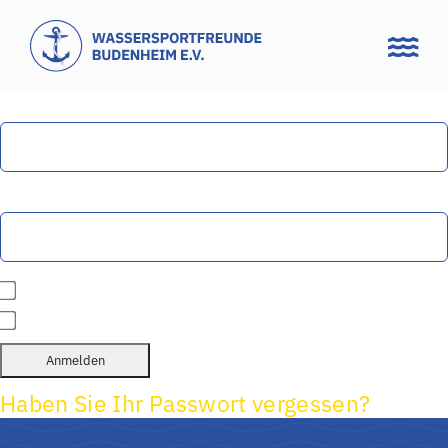
Zum
Inhalt
springen
Benutzername oder E-Mail-Adresse
Passwort
Passwort anzeigen
Angemeldet bleiben
Haben Sie Ihr Passwort vergessen?