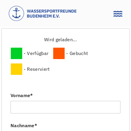
Zum
Inhalt
springen
Wird geladen...
-
Verfügbar
-
Gebucht
-
Reserviert
Vorname*
Nachname*