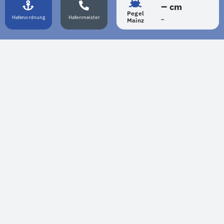
–
cm
Pegel
Hafenordnung
Hafenmeister
–
Mainz
LIVECAM