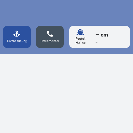
–
cm
Pegel
Hafenordnung
Hafenmeister
–
Mainz