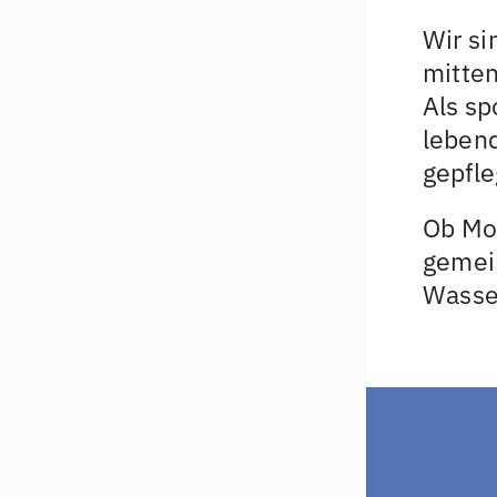
Wir si
mitten
Als sp
lebend
gepfle
Ob Mo
gemein
Wasser