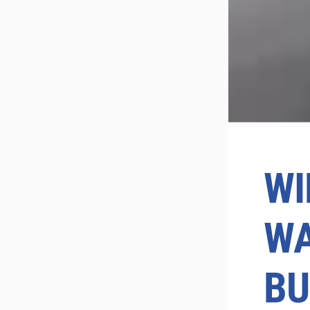
WI
WA
BU